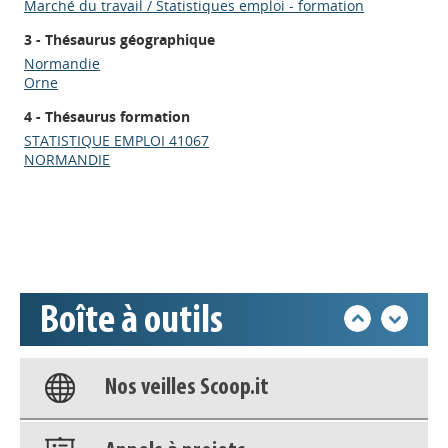
Marché du travail / Statistiques emploi - formation
3 - Thésaurus géographique
Normandie
Orne
4 - Thésaurus formation
Appels à projets
STATISTIQUE EMPLOI 41067
NORMANDIE
Déposer une actu !
Accéder à son compte - (Se
déconnecter)
Boîte à outils
Base documentaire
Nos veilles Scoop.it