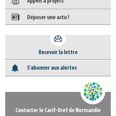
Appels à projets
Déposer une actu !
Accéder à son compte - (Se
déconnecter)
Recevoir la lettre
Base documentaire
S'abonner aux alertes
Nos veilles Scoop.it
Appels à projets
Contacter le Carif-Oref de Normandie