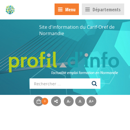
Menu
Départements
Site d'information du Carif-Oref de
Normandie
A-
A
A+