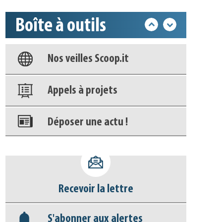
Boîte à outils
Base documentaire
Nos veilles Scoop.it
Appels à projets
Déposer une actu !
Accéder à son compte - (Se
déconnecter)
Recevoir la lettre
Base documentaire
S'abonner aux alertes