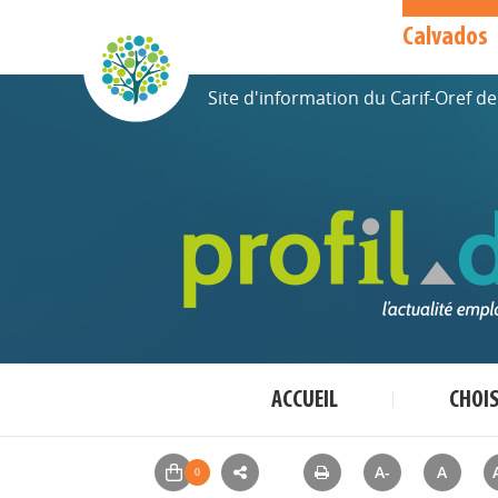
Calvados
Site d'information du Carif-Oref 
ACCUEIL
CHOI
A-
A