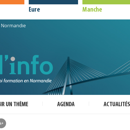
Eure
Manche
de Normandie
SIR UN THÈME
AGENDA
ACTUALITÉS
A+