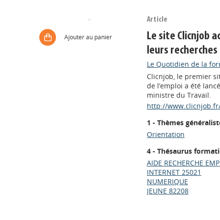
Article
Le site Clicnjob 
Ajouter au panier
leurs recherche
Le Quotidien de la fo
Clicnjob, le premier s
de l’emploi a été lan
ministre du Travail.
http://www.clicnjob.fr
1 - Thèmes généralist
Orientation
4 - Thésaurus format
AIDE RECHERCHE EMP
INTERNET 25021
NUMERIQUE
JEUNE 82208