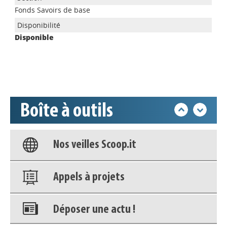
Appels à projets
Fonds Savoirs de base
Déposer une actu !
Disponible
Accéder à son compte - (Se
déconnecter)
Boîte à outils
Base documentaire
Nos veilles Scoop.it
Appels à projets
Déposer une actu !