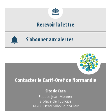
Accéder à son compte - (Se
déconnecter)
Base documentaire
Recevoir la lettre
Nos veilles Scoop.it
S'abonner aux alertes
Appels à projets
Contacter le Carif-Oref de Normandie
Site de Caen
Espace Jean Monnet
8 place de l'Europe
14200 Hérouville-Saint-Clair