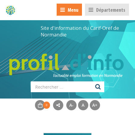
Menu
Départements
Site d'information du Carif-Oref de
Normandie
A-
A
A+