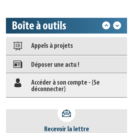
Base documentaire
Boîte à outils
Nos veilles Scoop.it
Appels à projets
Déposer une actu !
Accéder à son compte - (Se
déconnecter)
Base documentaire
Nos veilles Scoop.it
Recevoir la lettre