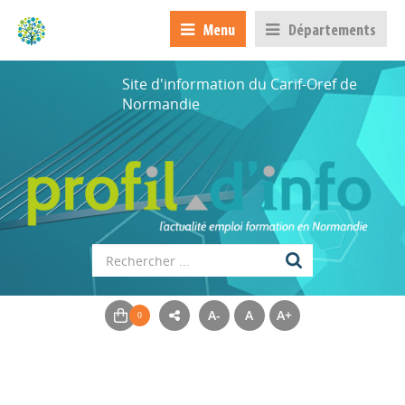
Menu
Départements
Site d'information du Carif-Oref de
Normandie
A-
A
A+