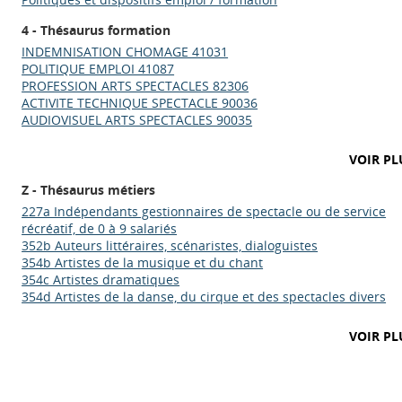
4 - Thésaurus formation
INDEMNISATION CHOMAGE 41031
POLITIQUE EMPLOI 41087
PROFESSION ARTS SPECTACLES 82306
ACTIVITE TECHNIQUE SPECTACLE 90036
AUDIOVISUEL ARTS SPECTACLES 90035
VOIR PL
Z - Thésaurus métiers
227a Indépendants gestionnaires de spectacle ou de service
récréatif, de 0 à 9 salariés
Appels à projets
352b Auteurs littéraires, scénaristes, dialoguistes
354b Artistes de la musique et du chant
354c Artistes dramatiques
354d Artistes de la danse, du cirque et des spectacles divers
Déposer une actu !
VOIR PL
Accéder à son compte - (Se
déconnecter)