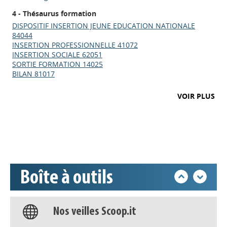
4 - Thésaurus formation
DISPOSITIF INSERTION JEUNE EDUCATION NATIONALE
84044
INSERTION PROFESSIONNELLE 41072
INSERTION SOCIALE 62051
SORTIE FORMATION 14025
BILAN 81017
Appels à projets
VOIR PLUS
Déposer une actu !
Accéder à son compte - (Se
déconnecter)
Boîte à outils
Base documentaire
Nos veilles Scoop.it