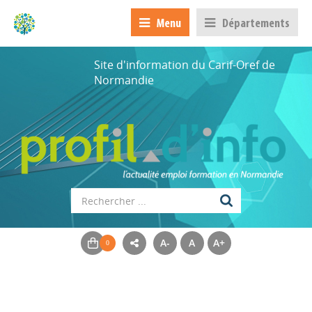
Menu
Départements
Site d'information du Carif-Oref de
Normandie
A-
A
A+