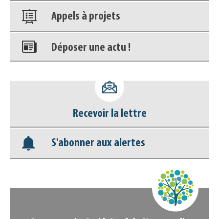
Appels à projets
Déposer une actu !
Accéder à son compte - (Se
déconnecter)
Recevoir la lettre
Base documentaire
S'abonner aux alertes
Nos veilles Scoop.it
Appels à projets