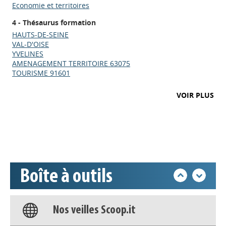
Economie et territoires
4 - Thésaurus formation
HAUTS-DE-SEINE
VAL-D'OISE
YVELINES
AMENAGEMENT TERRITOIRE 63075
TOURISME 91601
Appels à projets
VOIR PLUS
Déposer une actu !
Accéder à son compte - (Se
déconnecter)
Boîte à outils
Base documentaire
Nos veilles Scoop.it