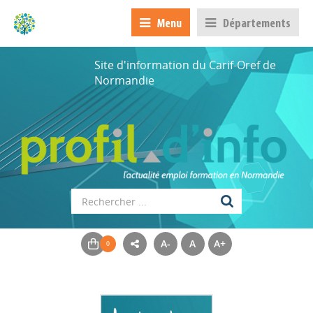
Menu
Départements
Site d'information du Carif-Oref de
Normandie
A-
A
A+