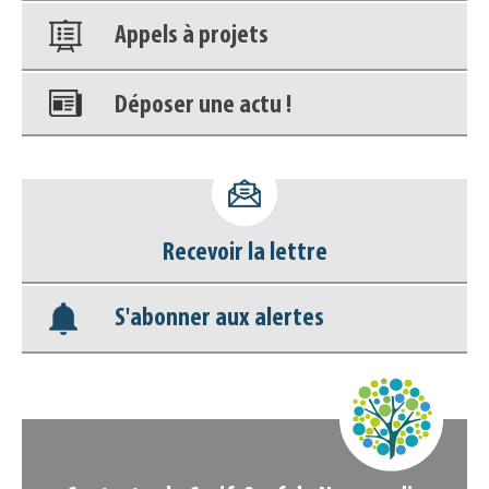
Appels à projets
Déposer une actu !
Accéder à son compte - (Se
déconnecter)
Recevoir la lettre
Base documentaire
S'abonner aux alertes
Nos veilles Scoop.it
Appels à projets