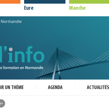
Eure
Manche
de Normandie
SIR UN THÈME
AGENDA
ACTUALITÉS
A+