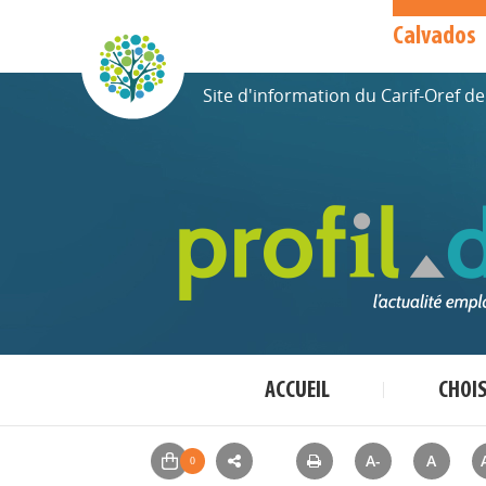
Calvados
Site d'information du Carif-Oref 
ACCUEIL
CHOI
A-
A