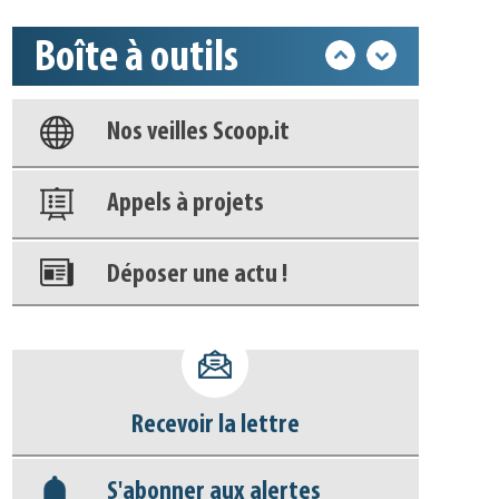
Boîte à outils
Base documentaire
Nos veilles Scoop.it
Appels à projets
Déposer une actu !
Accéder à son compte - (Se
déconnecter)
Recevoir la lettre
Base documentaire
S'abonner aux alertes