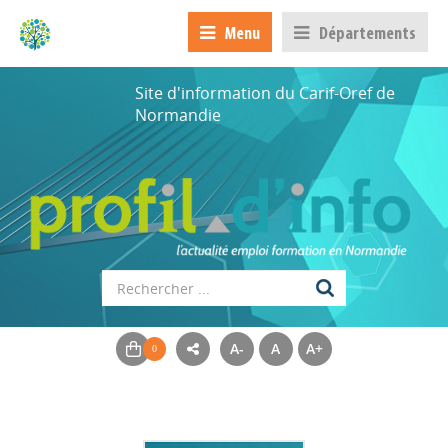
Menu
Départements
Site d'information du Carif-Oref de
Normandie
A-
A
A+