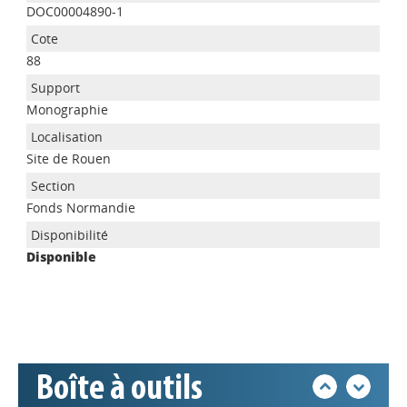
DOC00004890-1
88
Monographie
Site de Rouen
Appels à projets
Fonds Normandie
Disponible
Déposer une actu !
Accéder à son compte - (Se
déconnecter)
Boîte à outils
Base documentaire