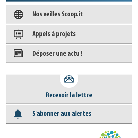
Nos veilles Scoop.it
Appels à projets
Déposer une actu !
Accéder à son compte - (Se
déconnecter)
Recevoir la lettre
Base documentaire
S'abonner aux alertes
Nos veilles Scoop.it
Appels à projets