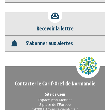
Accéder à son compte - (Se
déconnecter)
Recevoir la lettre
Base documentaire
S'abonner aux alertes
Nos veilles Scoop.it
Appels à projets
Contacter le Carif-Oref de Normandie
Site de Caen
Espace Jean Monnet
8 place de l'Europe
14200 Hérouville-Saint-Clair