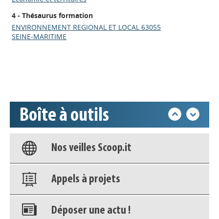
4 - Thésaurus formation
Appels à projets
ENVIRONNEMENT REGIONAL ET LOCAL 63055
SEINE-MARITIME
Déposer une actu !
Accéder à son compte - (Se
déconnecter)
Boîte à outils
Base documentaire
Nos veilles Scoop.it
Appels à projets
Déposer une actu !