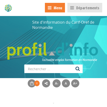
Menu
Départements
Site d'information du Carif-Oref de
Normandie
A-
A
A+