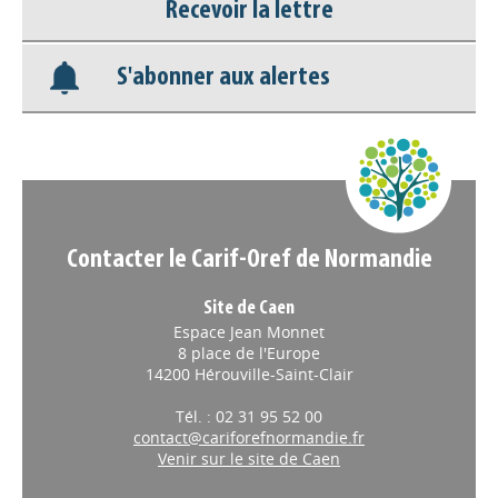
Recevoir la lettre
Base documentaire
S'abonner aux alertes
Nos veilles Scoop.it
Appels à projets
Contacter le Carif-Oref de Normandie
Site de Caen
Espace Jean Monnet
8 place de l'Europe
14200 Hérouville-Saint-Clair
Tél. : 02 31 95 52 00
contact@cariforefnormandie.fr
Venir sur le site de Caen