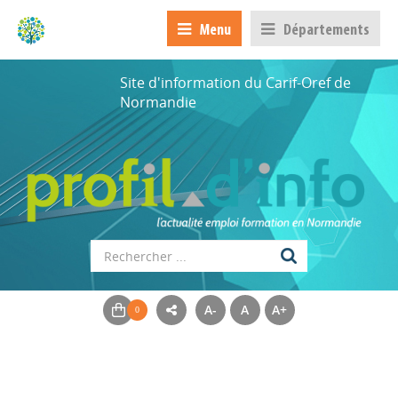
Menu
Départements
Site d'information du Carif-Oref de
Normandie
A-
A
A+