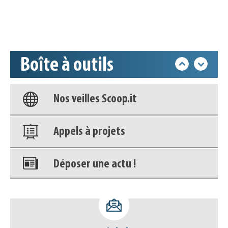
Accéder à son compte - (Se
déconnecter)
Boîte à outils
Base documentaire
Nos veilles Scoop.it
Appels à projets
Déposer une actu !
Accéder à son compte - (Se
déconnecter)