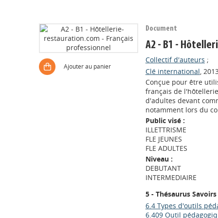
Document
A2 - B1 - Hôtelle
Collectif d'auteurs
;
Ajouter au panier
Clé international
, 2013
Conçue pour être util
français de l'hôteller
d'adultes devant comm
notamment lors du cont
Public visé :
ILLETTRISME
FLE JEUNES
FLE ADULTES
Niveau :
DEBUTANT
INTERMEDIAIRE
5 - Thésaurus Savoirs
6.4 Types d'outils pé
6.409 Outil pédagogi