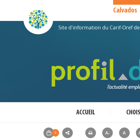
Calvados
Site d'information du Carif-Oref 
ACCUEIL
CHOI
A-
A