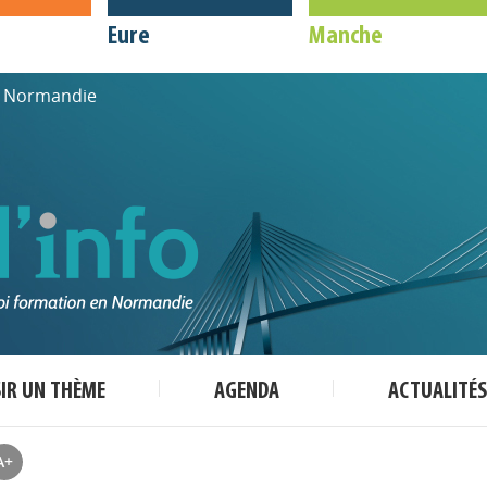
Eure
Manche
de Normandie
SIR UN THÈME
AGENDA
ACTUALITÉS
A+