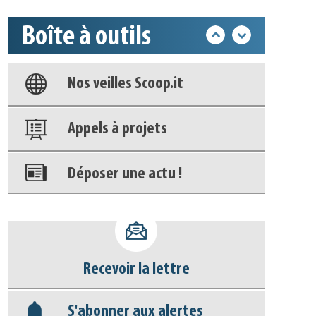
Boîte à outils
Base documentaire
Nos veilles Scoop.it
Appels à projets
Déposer une actu !
Accéder à son compte - (Se
déconnecter)
Recevoir la lettre
Base documentaire
S'abonner aux alertes