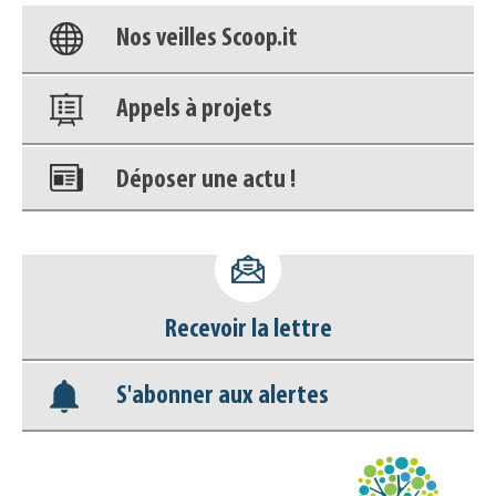
Nos veilles Scoop.it
Appels à projets
Déposer une actu !
Accéder à son compte - (Se
déconnecter)
Recevoir la lettre
Base documentaire
S'abonner aux alertes
Nos veilles Scoop.it
Appels à projets