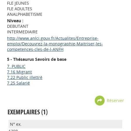
FLE JEUNES
FLE ADULTES
ANALPHABETISME
Niveau :
DEBUTANT
INTERMEDIAIRE
http://www.anlci.gouv.fr/Actualites/Entreprise-
emploi/Decouvrez-la-monographie-Maitriser-les-
competences-cles-de-l-ANFH
5 - Thésaurus Savoirs de base
7. PUBLIC
7.16 Migrant
7.22 Public illettré
7.25 Salarié
Réserver
EXEMPLAIRES (1)