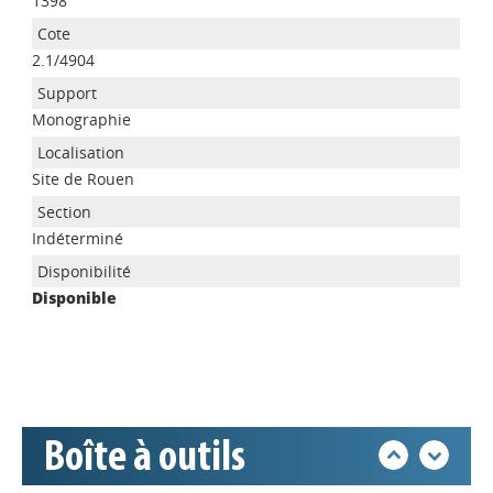
1398
2.1/4904
Monographie
Site de Rouen
Appels à projets
Indéterminé
Disponible
Déposer une actu !
Accéder à son compte - (Se
déconnecter)
Boîte à outils
Base documentaire