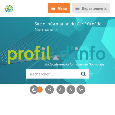
Menu
Départements
Site d'information du Carif-Oref de
Normandie
A-
A
A+