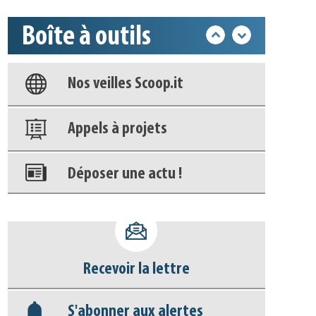
Boîte à outils
Base documentaire
Nos veilles Scoop.it
Appels à projets
Déposer une actu !
Accéder à son compte - (Se
déconnecter)
Recevoir la lettre
Base documentaire
S'abonner aux alertes