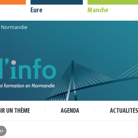
Eure
Manche
de Normandie
SIR UN THÈME
AGENDA
ACTUALITÉS
A+