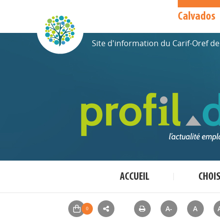
Calvados
Site d'information du Carif-Oref 
ACCUEIL
CHOI
A-
A