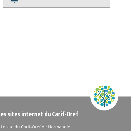
Nos veilles Scoop.it
Appels à projets
Les sites internet du Carif-Oref
Le site du Carif-Oref de Normandie