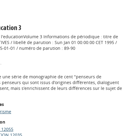
ucation 3
 l'educationVolume 3 Informations de périodique : titre de
VES / libellé de parution : Sun Jan 01 00:00:00 CET 1995 /
95-01-01 / numéro de parution : 89-90
.
 une série de monographie de cent "penseurs de
s penseurs qui sont issus d’origines différentes, dialoguent
ent, mais s’enrichissent de leurs différences sur le sujet de
es
trisme
ion
 12055
ION 12035