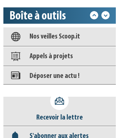
Boîte à outils
Base documentaire
Nos veilles Scoop.it
Appels à projets
Déposer une actu !
Accéder à son compte - (Se
déconnecter)
Recevoir la lettre
Base documentaire
S'abonner aux alertes