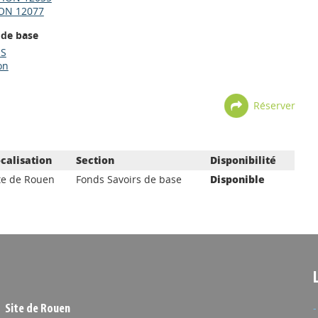
ON 12077
 de base
ES
on
Réserver
calisation
Section
Disponibilité
te de Rouen
Fonds Savoirs de base
Disponible
Site de Rouen