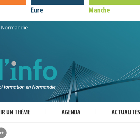
Eure
Manche
de Normandie
SIR UN THÈME
AGENDA
ACTUALITÉS
A+