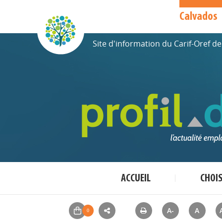
Calvados
Site d'information du Carif-Oref 
ACCUEIL
CHOI
A-
A