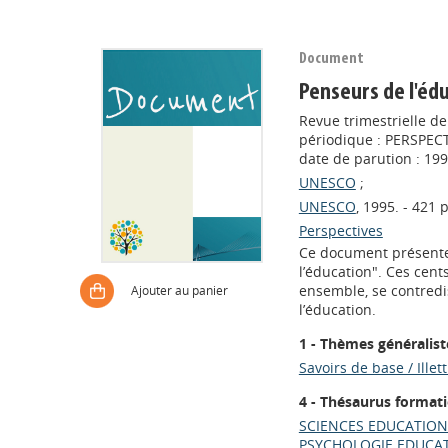
Document
Penseurs de l'éd
Revue trimestrielle de
périodique : PERSPECTI
date de parution : 19
UNESCO
;
UNESCO
, 1995. - 421 p
Perspectives
Ce document présente
l’éducation". Ces cent
ensemble, se contredis
Ajouter au panier
l’éducation.
1 - Thèmes généralist
Savoirs de base / Illet
4 - Thésaurus format
SCIENCES EDUCATION
PSYCHOLOGIE EDUCAT