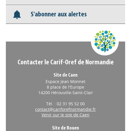
S'abonner aux alertes
Nos veilles Scoop.it
Appels à projets
Contacter le Carif-Oref de Normandie
Site de Caen
Espace Jean Monnet
8 place de l'Europe
14200 Hérouville-Saint-Clair
Tél. : 02 31 95 52 00
contact@cariforefnormandie.fr
Venir sur le site de Caen
Site de Rouen