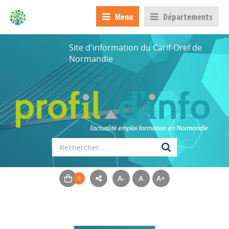
Menu
Départements
Site d'information du Carif-Oref de
Normandie
A-
A
A+