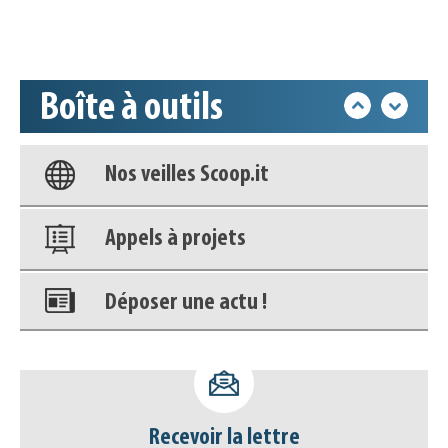
Accéder à son compte - (Se
déconnecter)
Boîte à outils
Base documentaire
Nos veilles Scoop.it
Appels à projets
Déposer une actu !
Accéder à son compte - (Se
déconnecter)
Recevoir la lettre
Base documentaire