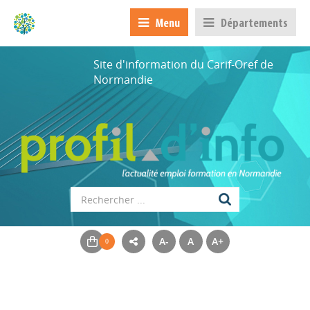
Menu
Départements
Site d'information du Carif-Oref de
Normandie
A-
A
A+