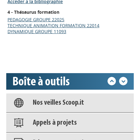
Accéder à la bibliographie
4 - Thésaurus formation
Appels à projets
PEDAGOGIE GROUPE 22025
TECHNIQUE ANIMATION FORMATION 22014
DYNAMIQUE GROUPE 11093
Déposer une actu !
Accéder à son compte - (Se
déconnecter)
Boîte à outils
Base documentaire
Nos veilles Scoop.it
Appels à projets
Déposer une actu !