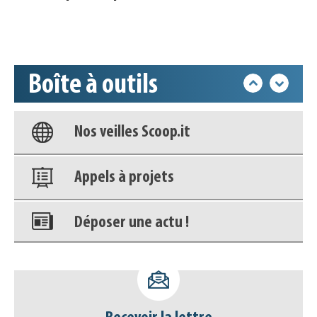
Accéder à son compte - (Se
déconnecter)
Boîte à outils
Base documentaire
Nos veilles Scoop.it
Appels à projets
Déposer une actu !
Accéder à son compte - (Se
déconnecter)