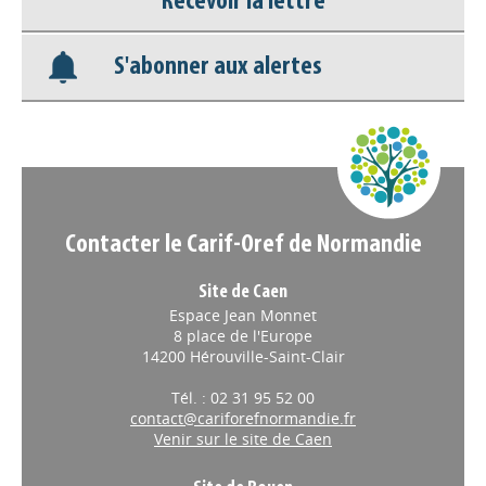
Recevoir la lettre
Base documentaire
S'abonner aux alertes
Nos veilles Scoop.it
Appels à projets
Contacter le Carif-Oref de Normandie
Site de Caen
Espace Jean Monnet
8 place de l'Europe
14200 Hérouville-Saint-Clair
Tél. : 02 31 95 52 00
contact@cariforefnormandie.fr
Venir sur le site de Caen