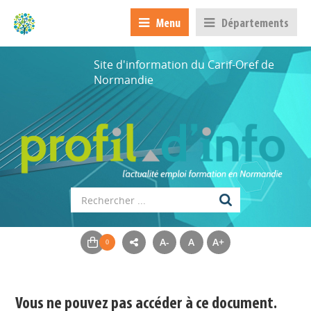
Menu
Départements
Site d'information du Carif-Oref de
Normandie
A-
A
A+
Appels à projets
Déposer une actu !
Vous ne pouvez pas accéder à ce document.