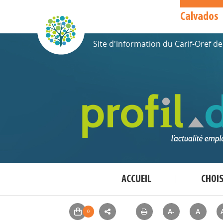
Calvados
Site d'information du Carif-Oref 
ACCUEIL
CHOI
A-
A