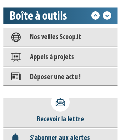
Boîte à outils
Base documentaire
Nos veilles Scoop.it
Appels à projets
Déposer une actu !
Accéder à son compte - (Se
déconnecter)
Recevoir la lettre
Base documentaire
S'abonner aux alertes