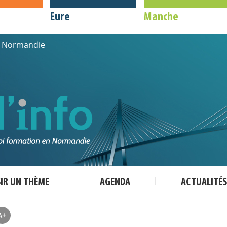
Eure
Manche
de Normandie
SIR UN THÈME
AGENDA
ACTUALITÉS
A+