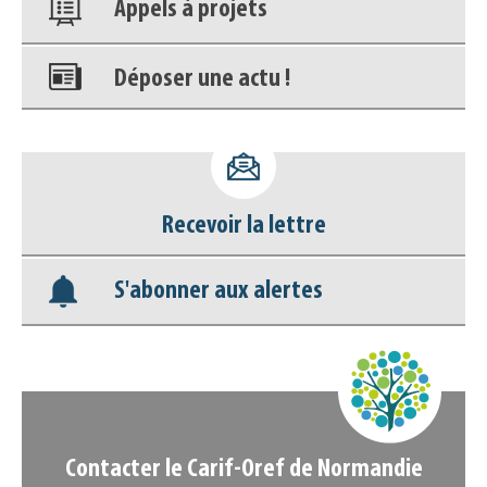
Appels à projets
Déposer une actu !
Accéder à son compte - (Se
déconnecter)
Recevoir la lettre
Base documentaire
S'abonner aux alertes
Nos veilles Scoop.it
Appels à projets
Contacter le Carif-Oref de Normandie