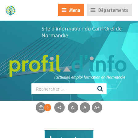
Menu
Départements
Site d'information du Carif-Oref de
Normandie
A-
A
A+