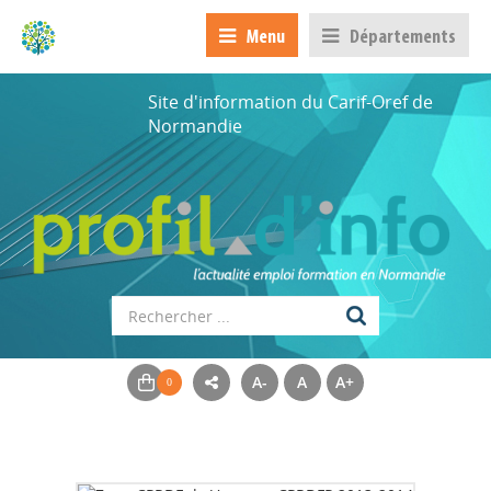
Menu
Départements
Site d'information du Carif-Oref de
Normandie
A-
A
A+