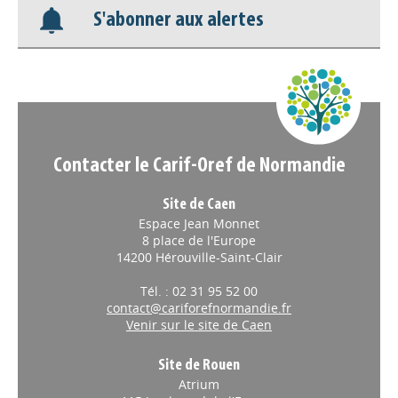
S'abonner aux alertes
Nos veilles Scoop.it
Appels à projets
Contacter le Carif-Oref de Normandie
Site de Caen
Espace Jean Monnet
8 place de l'Europe
14200 Hérouville-Saint-Clair
Tél. : 02 31 95 52 00
contact@cariforefnormandie.fr
Venir sur le site de Caen
Site de Rouen
Atrium