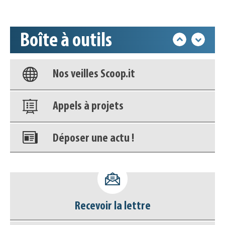
Accéder à son compte - (Se
déconnecter)
Boîte à outils
Base documentaire
Nos veilles Scoop.it
Appels à projets
Déposer une actu !
Accéder à son compte - (Se
déconnecter)
Recevoir la lettre
Base documentaire