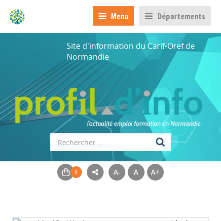
Menu
Départements
Site d'information du Carif-Oref de
Normandie
A-
A
A+