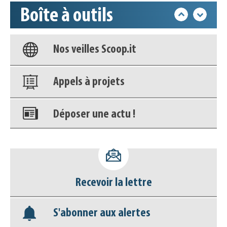
Boîte à outils
Base documentaire
Nos veilles Scoop.it
Appels à projets
Déposer une actu !
Accéder à son compte - (Se
déconnecter)
Recevoir la lettre
Base documentaire
S'abonner aux alertes
Nos veilles Scoop.it