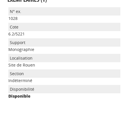
EXEMPLAIRES (1)
1028
6.2/5221
Monographie
Site de Rouen
Appels à projets
Indéterminé
Disponible
Déposer une actu !
Accéder à son compte - (Se
déconnecter)