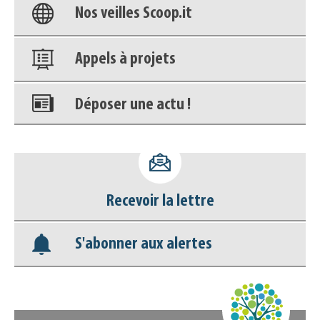
Nos veilles Scoop.it
Appels à projets
Déposer une actu !
Accéder à son compte - (Se
déconnecter)
Recevoir la lettre
Base documentaire
S'abonner aux alertes
Nos veilles Scoop.it
Appels à projets