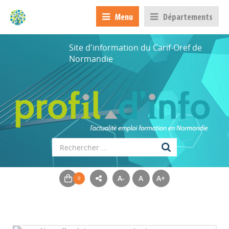
Menu
Départements
Site d'information du Carif-Oref de
Normandie
A-
A
A+