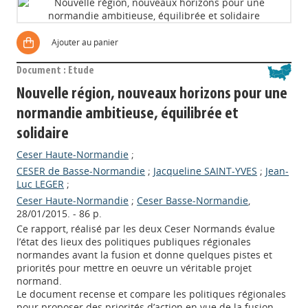
Ajouter au panier
Document : Etude
Nouvelle région, nouveaux horizons pour une
normandie ambitieuse, équilibrée et
solidaire
Ceser Haute-Normandie
;
CESER de Basse-Normandie
;
Jacqueline SAINT-YVES
;
Jean-
Luc LEGER
;
Ceser Haute-Normandie
;
Ceser Basse-Normandie
,
28/01/2015. - 86 p.
Ce rapport, réalisé par les deux Ceser Normands évalue
l’état des lieux des politiques publiques régionales
normandes avant la fusion et donne quelques pistes et
priorités pour mettre en oeuvre un véritable projet
normand.
Le document recense et compare les politiques régionales
pour proposer des priorités d’action en vue de la fusion.