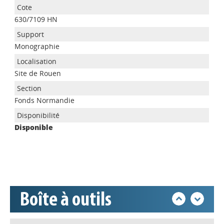
630/7109 HN
Monographie
Site de Rouen
Appels à projets
Fonds Normandie
Disponible
Déposer une actu !
Accéder à son compte - (Se
déconnecter)
Boîte à outils
Base documentaire