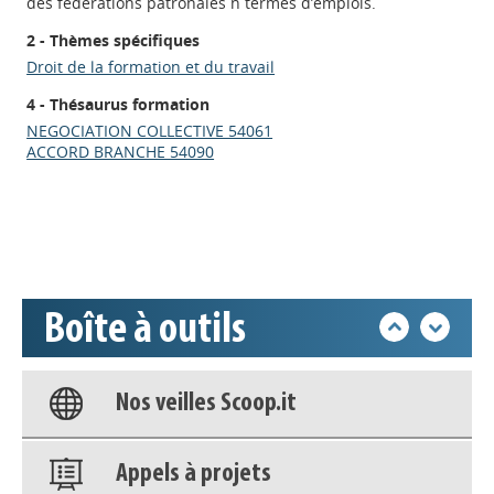
des fédérations patronales n termes d’emplois.
2 - Thèmes spécifiques
Droit de la formation et du travail
4 - Thésaurus formation
Appels à projets
NEGOCIATION COLLECTIVE 54061
ACCORD BRANCHE 54090
Déposer une actu !
Accéder à son compte - (Se
déconnecter)
Boîte à outils
Base documentaire
Nos veilles Scoop.it
Appels à projets