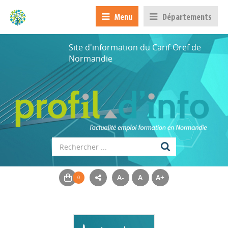
Menu
Départements
Site d'information du Carif-Oref de
Normandie
A-
A
A+