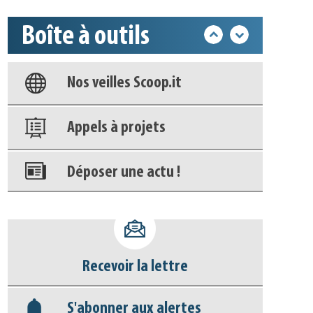
Boîte à outils
Base documentaire
Nos veilles Scoop.it
Appels à projets
Déposer une actu !
Accéder à son compte - (Se
déconnecter)
Recevoir la lettre
Base documentaire
S'abonner aux alertes