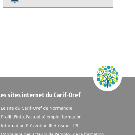
Nos veilles Scoop.it
Appels à projets
Les sites internet du Carif-Oref
Le site du Carif-Oref de Normandie
Profil d'info, l'actualité emploi formation
Information Prévention Illettrisme - IPI
L'Annuaire des acteurs de l'emploi, de la formation