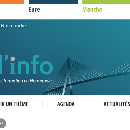
Eure
Manche
de Normandie
SIR UN THÈME
AGENDA
ACTUALITÉS
A+