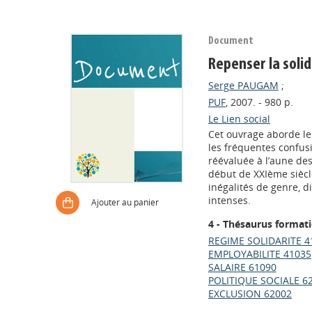
Document
Repenser la solid
Serge PAUGAM
;
PUF
, 2007. - 980 p.
Le Lien social
Cet ouvrage aborde les
les fréquentes confusio
réévaluée à l’aune de
début de XXIème siècle 
inégalités de genre, d
intenses.
Ajouter au panier
4 - Thésaurus format
REGIME SOLIDARITE 4
EMPLOYABILITE 41035
SALAIRE 61090
POLITIQUE SOCIALE 6
EXCLUSION 62002