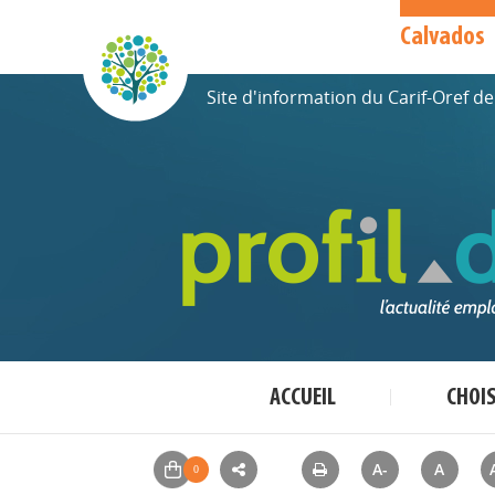
Calvados
Site d'information du Carif-Oref 
ACCUEIL
CHOI
A-
A