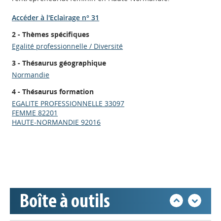
Accéder à l'Eclairage n° 31
2 - Thèmes spécifiques
Egalité professionnelle / Diversité
3 - Thésaurus géographique
Normandie
4 - Thésaurus formation
Appels à projets
EGALITE PROFESSIONNELLE 33097
FEMME 82201
HAUTE-NORMANDIE 92016
Déposer une actu !
Accéder à son compte - (Se
déconnecter)
Boîte à outils
Base documentaire