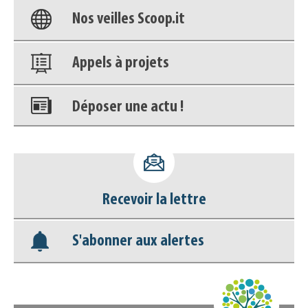
Nos veilles Scoop.it
Appels à projets
Déposer une actu !
Accéder à son compte - (Se
déconnecter)
Recevoir la lettre
Base documentaire
S'abonner aux alertes
Nos veilles Scoop.it
Appels à projets