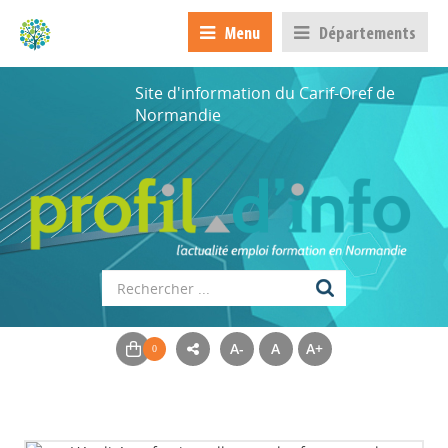
Menu
Départements
Site d'information du Carif-Oref de
Normandie
A-
A
A+