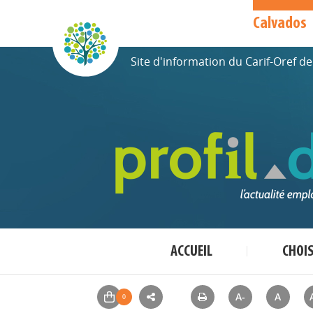
Calvados
Site d'information du Carif-Oref 
ACCUEIL
CHOI
A-
A