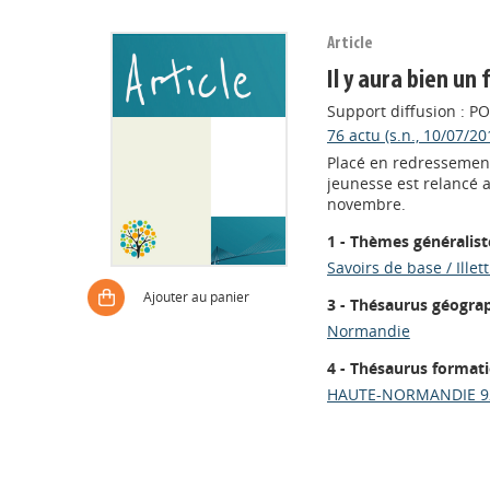
Article
Il y aura bien un
Support diffusion : P
76 actu (s.n., 10/07/20
Placé en redressement 
jeunesse est relancé 
novembre.
1 - Thèmes généralist
Savoirs de base / Illet
Ajouter au panier
3 - Thésaurus géogra
Normandie
4 - Thésaurus format
HAUTE-NORMANDIE 9