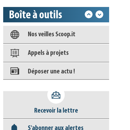
Boîte à outils
Base documentaire
Nos veilles Scoop.it
Appels à projets
Déposer une actu !
Accéder à son compte - (Se
déconnecter)
Recevoir la lettre
Base documentaire
S'abonner aux alertes