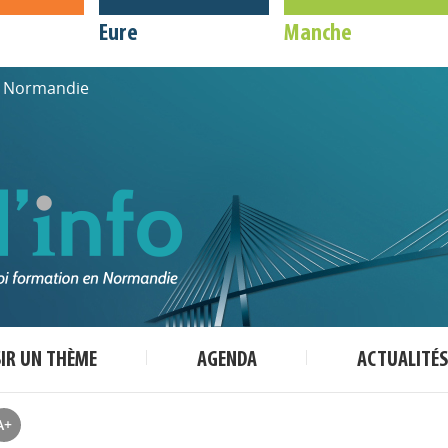
Eure
Manche
de Normandie
SIR UN THÈME
AGENDA
ACTUALITÉS
A+