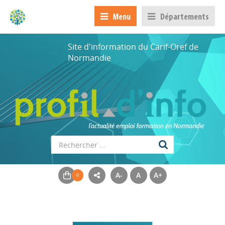
Menu
Départements
Site d'information du Carif-Oref de
Normandie
A-
A
A+