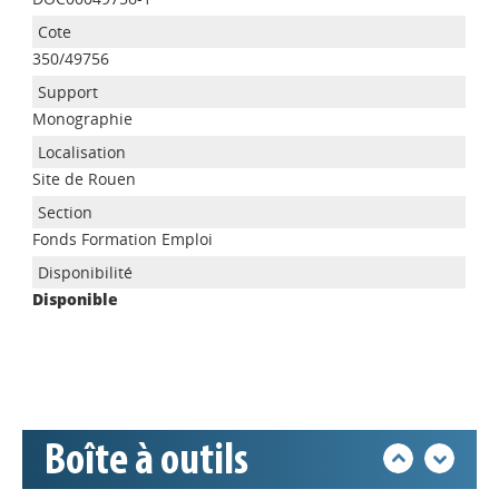
350/49756
Monographie
Site de Rouen
Appels à projets
Fonds Formation Emploi
Disponible
Déposer une actu !
Accéder à son compte - (Se
déconnecter)
Boîte à outils
Base documentaire