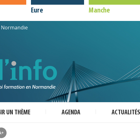
Eure
Manche
de Normandie
SIR UN THÈME
AGENDA
ACTUALITÉS
A+