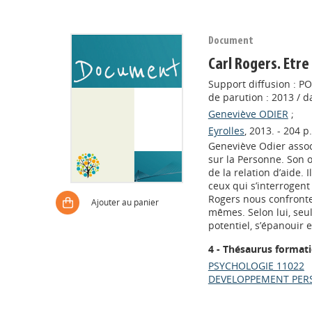
Document
Carl Rogers. Etr
Support diffusion : P
de parution : 2013 / d
Geneviève ODIER
;
Eyrolles
, 2013. - 204 p.
Geneviève Odier assoc
sur la Personne. Son 
de la relation d’aide.
ceux qui s’interrogent
Rogers nous confront
Ajouter au panier
mêmes. Selon lui, seu
potentiel, s’épanouir 
4 - Thésaurus format
PSYCHOLOGIE 11022
DEVELOPPEMENT PER