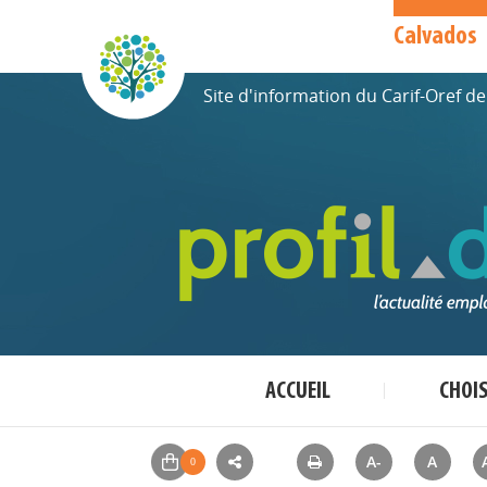
Calvados
Site d'information du Carif-Oref 
ACCUEIL
CHOI
A-
A