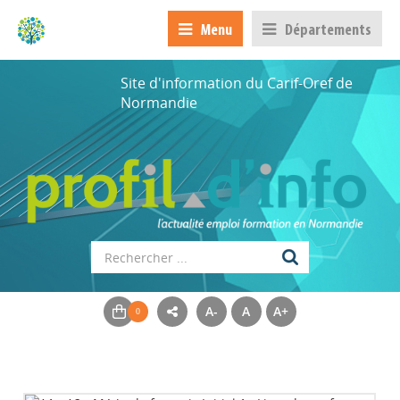
Menu
Départements
Site d'information du Carif-Oref de
Normandie
A-
A
A+