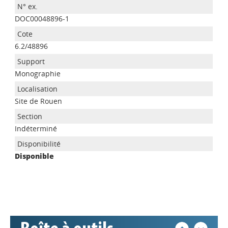
DOC00048896-1
6.2/48896
Monographie
Site de Rouen
Appels à projets
Indéterminé
Disponible
Déposer une actu !
Accéder à son compte - (Se
déconnecter)