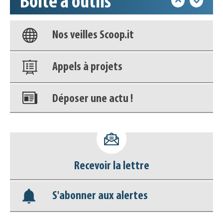
Boîte à outils
Base documentaire
Nos veilles Scoop.it
Appels à projets
Déposer une actu !
Accéder à son compte - (Se
déconnecter)
Recevoir la lettre
Base documentaire
S'abonner aux alertes
Nos veilles Scoop.it