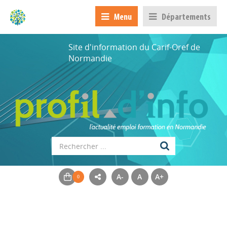
Menu
Départements
Site d'information du Carif-Oref de
Normandie
A-
A
A+