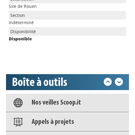
Site de Rouen
Appels à projets
Indéterminé
Disponible
Déposer une actu !
Accéder à son compte - (Se
déconnecter)
Boîte à outils
Base documentaire
Nos veilles Scoop.it
Appels à projets