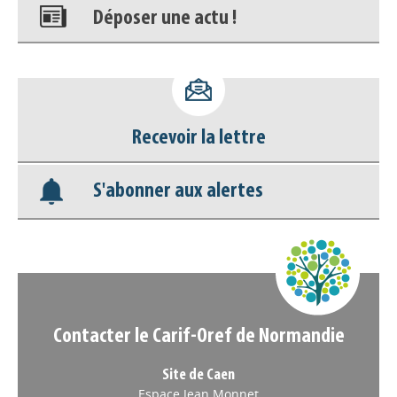
Déposer une actu !
Accéder à son compte - (Se
déconnecter)
Recevoir la lettre
Base documentaire
S'abonner aux alertes
Nos veilles Scoop.it
Appels à projets
Contacter le Carif-Oref de Normandie
Site de Caen
Espace Jean Monnet