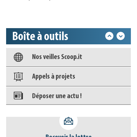
Accéder à son compte - (Se
déconnecter)
Boîte à outils
Base documentaire
Nos veilles Scoop.it
Appels à projets
Déposer une actu !
Accéder à son compte - (Se
déconnecter)