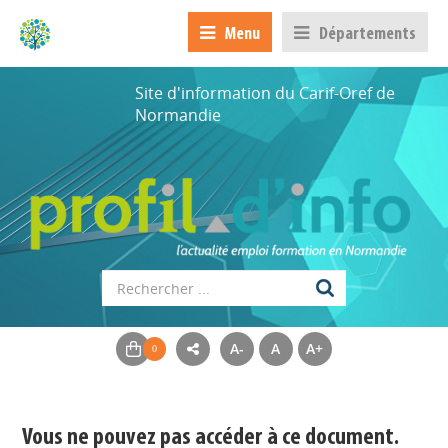
Menu
Départements
Site d'information du Carif-Oref de
Normandie
A-
A
A+
Appels à projets
Déposer une actu !
Vous ne pouvez pas accéder à ce document.