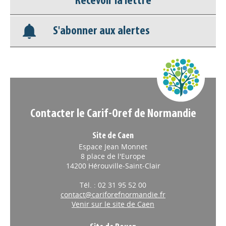
Recevoir la lettre
Base documentaire
S'abonner aux alertes
Nos veilles Scoop.it
Appels à projets
Contacter le Carif-Oref de Normandie
Site de Caen
Espace Jean Monnet
8 place de l'Europe
14200 Hérouville-Saint-Clair
Tél. : 02 31 95 52 00
contact@cariforefnormandie.fr
Venir sur le site de Caen