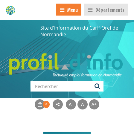
Menu
Départements
Site d'information du Carif-Oref de
Normandie
A-
A
A+