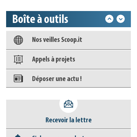
déconnecter)
Boîte à outils
Base documentaire
Nos veilles Scoop.it
Appels à projets
Déposer une actu !
Accéder à son compte - (Se
déconnecter)
Recevoir la lettre
Base documentaire