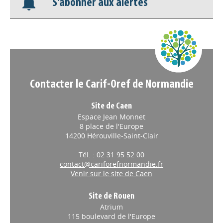
S'abonner aux alertes
Nos veilles Scoop.it
Appels à projets
Contacter le Carif-Oref de Normandie
Site de Caen
Espace Jean Monnet
8 place de l'Europe
14200 Hérouville-Saint-Clair
Tél. : 02 31 95 52 00
contact@cariforefnormandie.fr
Venir sur le site de Caen
Site de Rouen
Atrium
115 boulevard de l'Europe