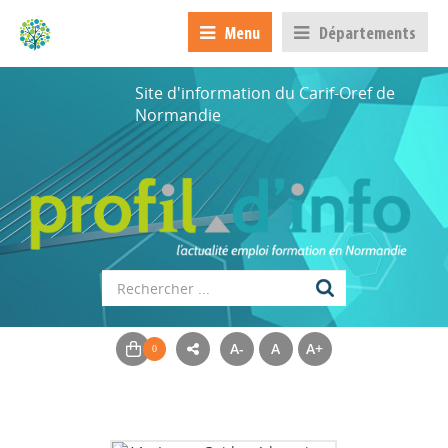
Menu
Départements
Site d'information du Carif-Oref de
Normandie
A-
A
A+