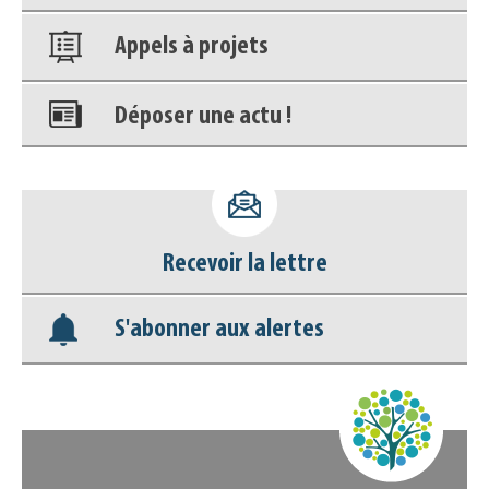
Appels à projets
Déposer une actu !
Accéder à son compte - (Se
déconnecter)
Recevoir la lettre
Base documentaire
S'abonner aux alertes
Nos veilles Scoop.it
Appels à projets