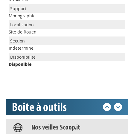
Monographie
Site de Rouen
Appels à projets
Indéterminé
Disponible
Déposer une actu !
Accéder à son compte - (Se
déconnecter)
Boîte à outils
Base documentaire
Nos veilles Scoop.it