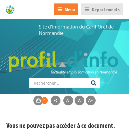
Menu
Départements
Site d'information du Carif-Oref de
Normandie
A-
A
A+
Appels à projets
Déposer une actu !
Vous ne pouvez pas accéder à ce document.