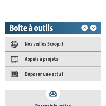
Accéder à son compte - (Se
déconnecter)
Boîte à outils
Base documentaire
Nos veilles Scoop.it
Appels à projets
Déposer une actu !
Accéder à son compte - (Se
déconnecter)