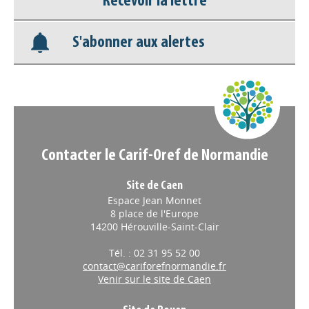
Recevoir la lettre
Base documentaire
S'abonner aux alertes
Nos veilles Scoop.it
Appels à projets
Contacter le Carif-Oref de Normandie
Site de Caen
Espace Jean Monnet
8 place de l'Europe
14200 Hérouville-Saint-Clair
Tél. : 02 31 95 52 00
contact@cariforefnormandie.fr
Venir sur le site de Caen