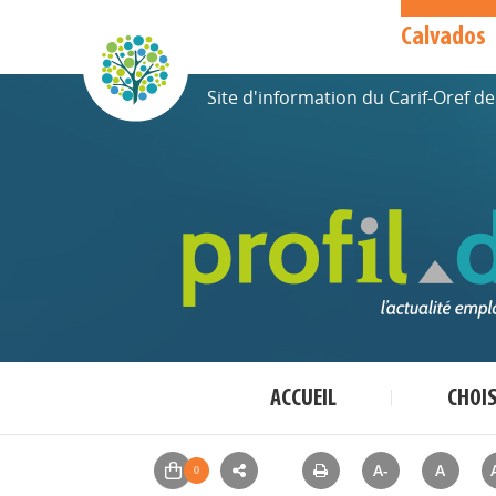
Calvados
Site d'information du Carif-Oref 
ACCUEIL
CHOI
A-
A