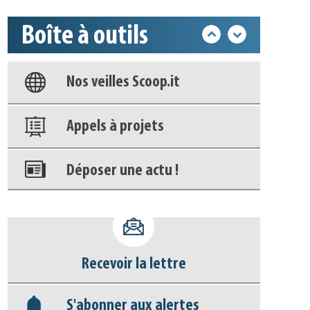
Boîte à outils
Base documentaire
Nos veilles Scoop.it
Appels à projets
Déposer une actu !
Accéder à son compte - (Se
déconnecter)
Recevoir la lettre
Base documentaire
S'abonner aux alertes