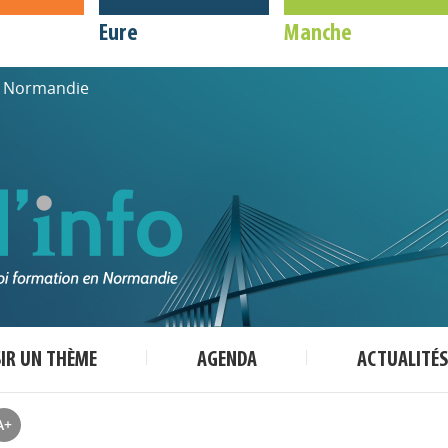
Eure
Manche
de Normandie
SIR UN THÈME
AGENDA
ACTUALITÉS
A+