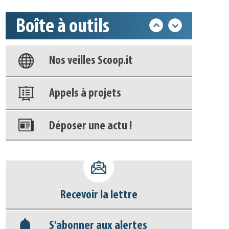
Boîte à outils
Base documentaire
Nos veilles Scoop.it
Appels à projets
Déposer une actu !
Accéder à son compte - (Se
déconnecter)
Recevoir la lettre
Base documentaire
S'abonner aux alertes