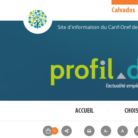
Calvados
Site d'information du Carif-Oref 
ACCUEIL
CHOI
A-
A