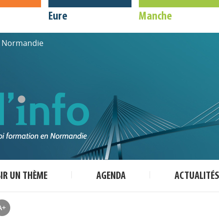
Eure
Manche
de Normandie
SIR UN THÈME
AGENDA
ACTUALITÉS
A+