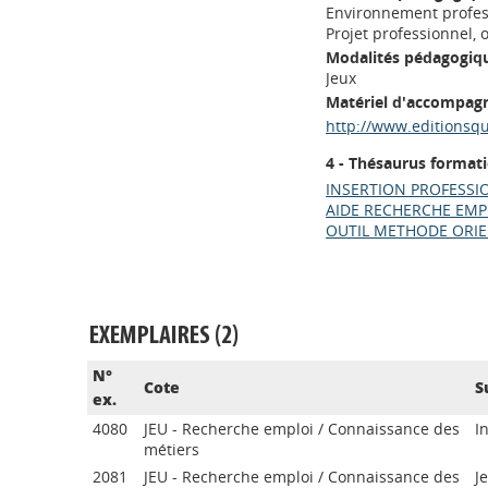
Environnement profes
Projet professionnel, 
Modalités pédagogiqu
Jeux
Matériel d'accompag
http://www.editionsq
4 - Thésaurus format
INSERTION PROFESSI
AIDE RECHERCHE EMP
OUTIL METHODE ORIE
EXEMPLAIRES (2)
N°
Cote
S
ex.
4080
JEU - Recherche emploi / Connaissance des
I
métiers
2081
JEU - Recherche emploi / Connaissance des
J