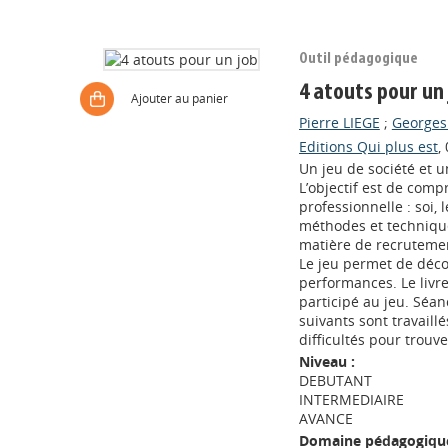
Outil pédagogique
4 atouts pour un
Ajouter au panier
Pierre LIEGE
;
George
Editions Qui plus est
,
Un jeu de société et u
L’objectif est de comp
professionnelle : soi, 
méthodes et technique
matière de recrutemen
Le jeu permet de décou
performances. Le livre
participé au jeu. Séan
suivants sont travaillé
difficultés pour trouv
Niveau :
DEBUTANT
INTERMEDIAIRE
AVANCE
Domaine pédagogique