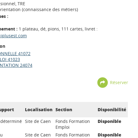
sionnel, TRE
orientation (connaissance des métiers)
es :
nement :
1 plateau, dé, pions, 111 cartes, livret :
uiplusest.com
ion
ONNELLE 41072
LOI 41023
NTATION 24074
Réserver
upport
Localisation
Section
Disponibilité
ndéterminé
Site de Caen
Fonds Formation
Disponible
Emploi
eu
Site de Caen
Fonds Formation
Disponible