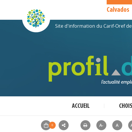
Calvados
Site d'information du Carif-Oref 
ACCUEIL
CHOI
A-
A