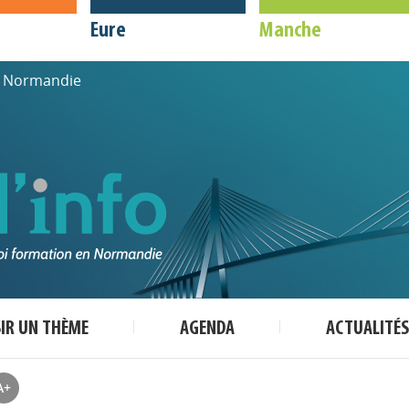
Eure
Manche
de Normandie
SIR UN THÈME
AGENDA
ACTUALITÉS
A+