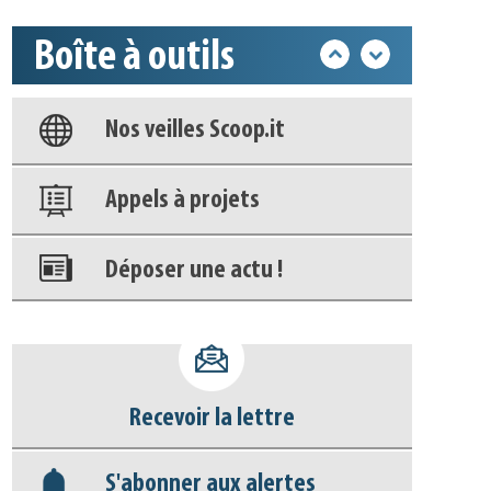
Boîte à outils
Base documentaire
Nos veilles Scoop.it
Appels à projets
Déposer une actu !
Accéder à son compte - (Se
déconnecter)
Recevoir la lettre
Base documentaire
S'abonner aux alertes