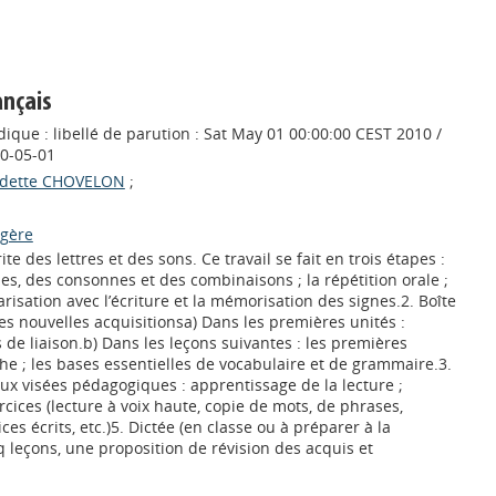
rançais
ique : libellé de parution : Sat May 01 00:00:00 CEST 2010 /
10-05-01
dette CHOVELON
;
ngère
ite des lettres et des sons. Ce travail se fait en trois étapes :
lles, des consonnes et des combinaisons ; la répétition orale ;
arisation avec l’écriture et la mémorisation des signes.2. Boîte
es nouvelles acquisitionsa) Dans les premières unités :
de liaison.b) Dans les leçons suivantes : les premières
phe ; les bases essentielles de vocabulaire et de grammaire.3.
ux visées pédagogiques : apprentissage de la lecture ;
ices (lecture à voix haute, copie de mots, de phrases,
ces écrits, etc.)5. Dictée (en classe ou à préparer à la
 leçons, une proposition de révision des acquis et