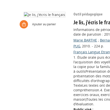
Outil pédagogique
Je lis, j'écris le f
Ajouter au panier
Informations de périod
date de parution : 20
Marie BARTHE
;
Berna
PUG
, 2010. - 224 p.
Français Langue Etra
1. Étude orale puis écr
l’acquisition des voye
la copie pour la famili
à outilsPrésentation d
présentation des mots 
difficultés d’orthogra
TexteLes textes ont de
compréhension.4. Exerc
exercices oraux, exerci
maison)Toutes les cinq
d’évaluation.
Public visé :