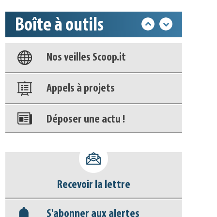
Boîte à outils
Base documentaire
Nos veilles Scoop.it
Appels à projets
Déposer une actu !
Accéder à son compte - (Se
déconnecter)
Recevoir la lettre
Base documentaire
S'abonner aux alertes