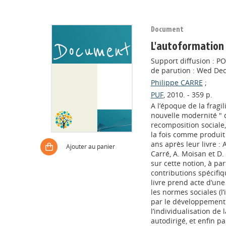
Document
L'autoformation 
Support diffusion : P
de parution : Wed Dec
Philippe CARRE
;
PUF
, 2010. - 359 p.
A l’époque de la fragil
nouvelle modernité " q
recomposition sociale,
la fois comme produit
ans après leur livre :
Ajouter au panier
Carré, A. Moisan et D.
sur cette notion, à pa
contributions spécifiq
livre prend acte d’une 
les normes sociales (
par le développement 
l’individualisation de
autodirigé, et enfin p