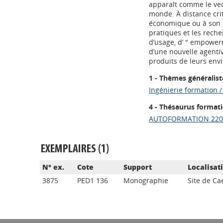
apparaît comme le vec
monde. À distance crit
économique ou à son c
pratiques et les reche
d’usage, d’ " empowerm
d’une nouvelle agenti
produits de leurs env
1 - Thèmes généralist
Ingénierie formation 
4 - Thésaurus format
AUTOFORMATION 220
EXEMPLAIRES (1)
N° ex.
Cote
Support
Localisat
3875
PED1 136
Monographie
Site de Ca