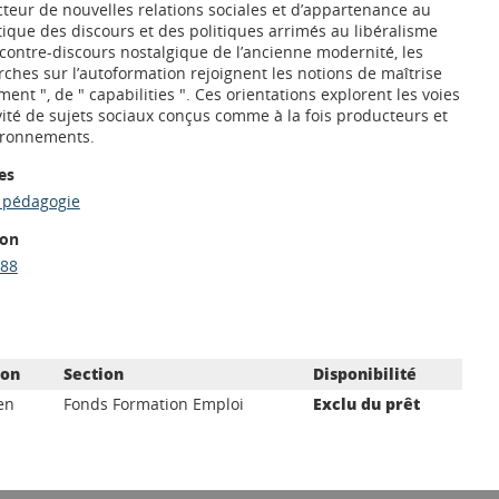
teur de nouvelles relations sociales et d’appartenance au
ique des discours et des politiques arrimés au libéralisme
ontre-discours nostalgique de l’ancienne modernité, les
rches sur l’autoformation rejoignent les notions de maîtrise
ent ", de " capabilities ". Ces orientations explorent les voies
vité de sujets sociaux conçus comme à la fois producteurs et
ironnements.
es
/ pédagogie
ion
88
ion
Section
Disponibilité
en
Fonds Formation Emploi
Exclu du prêt