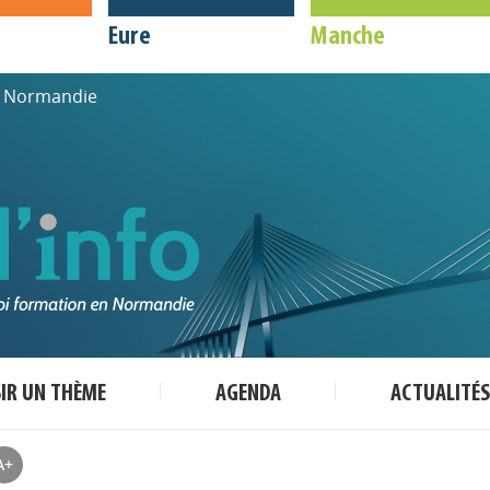
Eure
Manche
de Normandie
SIR UN THÈME
AGENDA
ACTUALITÉS
A+