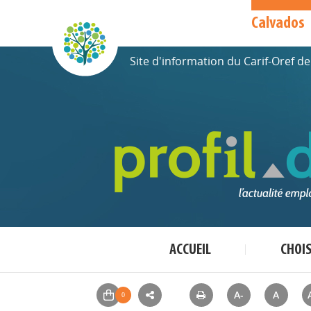
Calvados
Site d'information du Carif-Oref 
ACCUEIL
CHOI
A-
A