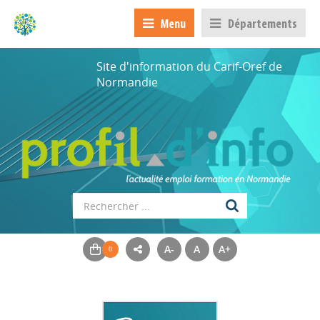
Menu
Départements
Site d'information du Carif-Oref de
Normandie
A-
A
A+