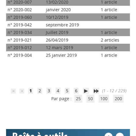
n° 2020-007
13/02/2020
1 article
n° 2020-002
janvier 2020
1 article
n° 2019-060
10/12/2019
1 article
n° 2019-042
septembre 2019
n° 2019-034
Juillet 2019
1 article
n° 2019-021
26/04/2019
2 articles
n° 2019-012
12 mars 2019
1 article
n° 2019-004
25 janvier 2019
1 article
Appels à projets
1
2
3
4
5
6
(1 - 12 / 229)
Déposer une actu !
Par page :
25
50
100
200
Accéder à son compte - (Se
déconnecter)