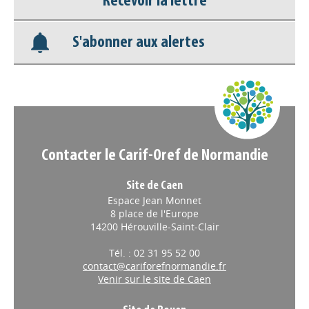
Recevoir la lettre
Base documentaire
S'abonner aux alertes
Nos veilles Scoop.it
Appels à projets
Contacter le Carif-Oref de Normandie
Site de Caen
Espace Jean Monnet
8 place de l'Europe
14200 Hérouville-Saint-Clair
Tél. : 02 31 95 52 00
contact@cariforefnormandie.fr
Venir sur le site de Caen