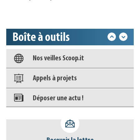
Accéder à son compte - (Se
déconnecter)
Boîte à outils
Base documentaire
Nos veilles Scoop.it
Appels à projets
Déposer une actu !
Accéder à son compte - (Se
déconnecter)