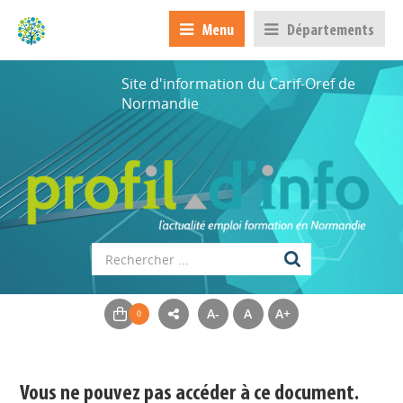
Menu
Départements
Site d'information du Carif-Oref de
Normandie
A-
A
A+
Appels à projets
Déposer une actu !
Vous ne pouvez pas accéder à ce document.