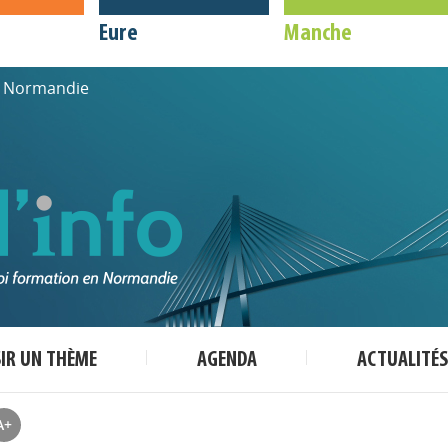
Eure
Manche
de Normandie
SIR UN THÈME
AGENDA
ACTUALITÉS
A+