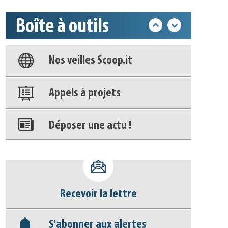
Boîte à outils
Base documentaire
Nos veilles Scoop.it
Appels à projets
Déposer une actu !
Accéder à son compte - (Se
déconnecter)
Recevoir la lettre
Base documentaire
S'abonner aux alertes