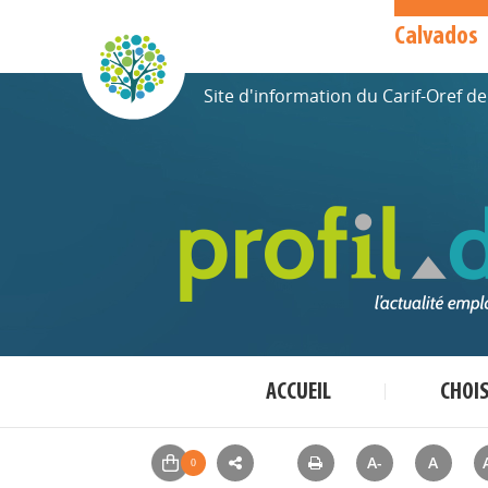
Calvados
Site d'information du Carif-Oref 
ACCUEIL
CHOI
A-
A