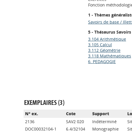
Fonction méthodologi
1 - Thèmes généralist
Savoirs de base / Illet
5 - Thésaurus Savoirs
3.104 Arithmétique
3.105 Calcul
3.112 Géométrie
3.118 Mathématiques
6. PEDAGOGIE
EXEMPLAIRES (3)
N° ex.
Cote
Support
Lo
2136
SAV2 020
Indéterminé
Si
DOC00032104-1
6.4/32104
Monographie
Si