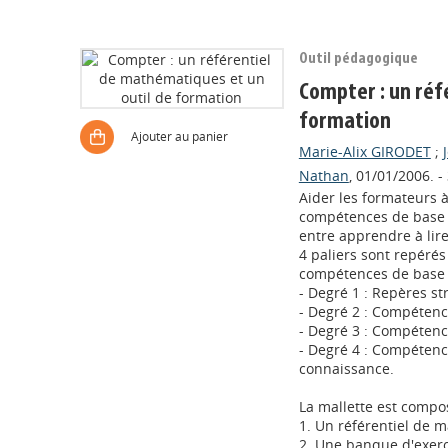
Outil pédagogique
Compter : un réf
formation
Ajouter au panier
Marie-Alix GIRODET
;
Nathan
, 01/01/2006. 
Aider les formateurs à
compétences de base e
entre apprendre à lire
4 paliers sont repérés
compétences de base 
- Degré 1 : Repères st
- Degré 2 : Compétenc
- Degré 3 : Compétence
- Degré 4 : Compétenc
connaissance.
La mallette est compo
1. Un référentiel de 
2. Une banque d'exerci