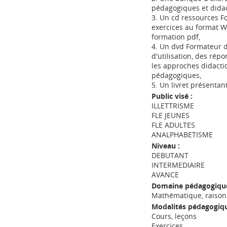
pédagogiques et didac
3. Un cd ressources Fo
exercices au format 
formation pdf,
4. Un dvd Formateur d
d'utilisation, des ré
les approches didact
pédagogiques,
5. Un livret présentant
Public visé :
ILLETTRISME
FLE JEUNES
FLE ADULTES
ANALPHABETISME
Niveau :
DEBUTANT
INTERMEDIAIRE
AVANCE
Domaine pédagogique
Mathématique, raiso
Modalités pédagogiqu
Cours, leçons
Exercices