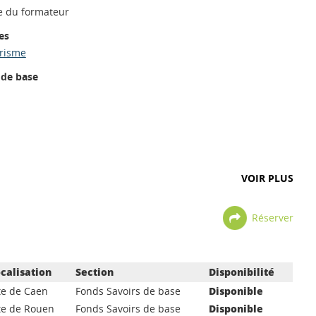
e du formateur
es
trisme
 de base
VOIR PLUS
Réserver
calisation
Section
Disponibilité
te de Caen
Fonds Savoirs de base
Disponible
te de Rouen
Fonds Savoirs de base
Disponible