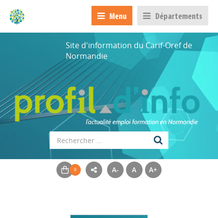
Menu
Départements
Site d'information du Carif-Oref de
Normandie
A-
A
A+