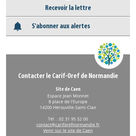
Recevoir la lettre
Base documentaire
S'abonner aux alertes
Nos veilles Scoop.it
Appels à projets
Contacter le Carif-Oref de Normandie
Site de Caen
Espace Jean Monnet
8 place de l'Europe
14200 Hérouville-Saint-Clair
Tél. : 02 31 95 52 00
contact@cariforefnormandie.fr
Venir sur le site de Caen