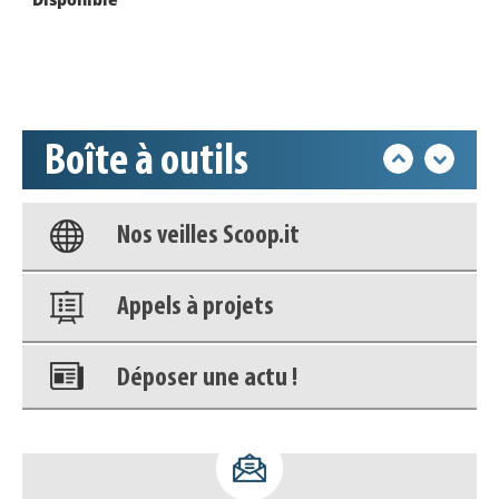
Déposer une actu !
Accéder à son compte - (Se
déconnecter)
Boîte à outils
Base documentaire
Nos veilles Scoop.it
Appels à projets
Déposer une actu !
Accéder à son compte - (Se
déconnecter)