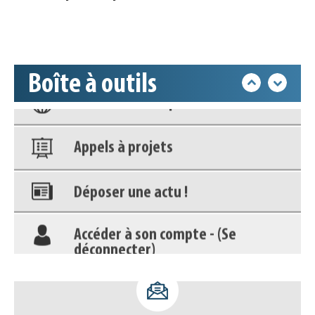
déconnecter)
Base documentaire
Boîte à outils
Nos veilles Scoop.it
Appels à projets
Déposer une actu !
Accéder à son compte - (Se
déconnecter)
Base documentaire