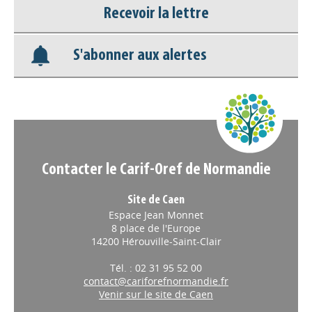
Nos veilles Scoop.it
Recevoir la lettre
Appels à projets
S'abonner aux alertes
Contacter le Carif-Oref de Normandie
Site de Caen
Espace Jean Monnet
8 place de l'Europe
14200 Hérouville-Saint-Clair
Tél. : 02 31 95 52 00
contact@cariforefnormandie.fr
Venir sur le site de Caen