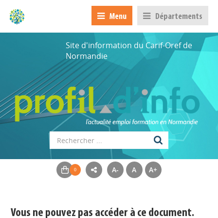
Menu
Départements
Site d'information du Carif-Oref de
Normandie
Appels à projets
A-
A
A+
Déposer une actu !
Vous ne pouvez pas accéder à ce document.
Accéder à son compte - (Se