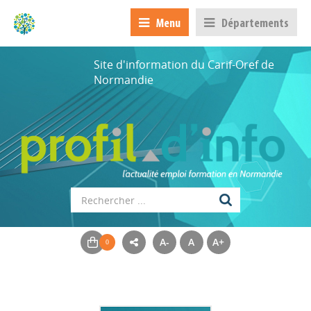
Menu
Départements
Site d'information du Carif-Oref de
Normandie
A-
A
A+