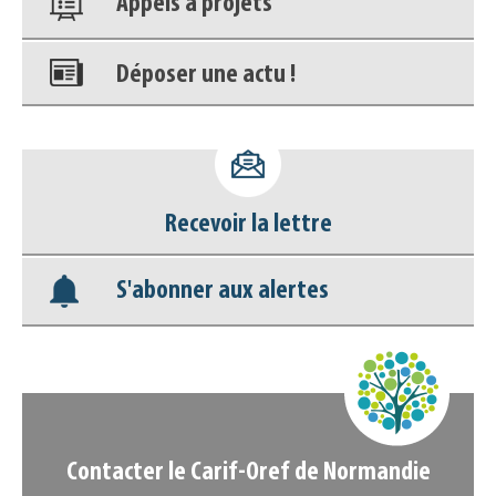
Appels à projets
Déposer une actu !
Accéder à son compte - (Se
déconnecter)
Recevoir la lettre
Base documentaire
S'abonner aux alertes
Nos veilles Scoop.it
Appels à projets
Contacter le Carif-Oref de Normandie