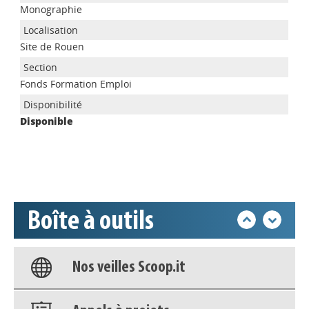
Monographie
Site de Rouen
Appels à projets
Fonds Formation Emploi
Disponible
Déposer une actu !
Accéder à son compte - (Se
déconnecter)
Boîte à outils
Base documentaire
Nos veilles Scoop.it