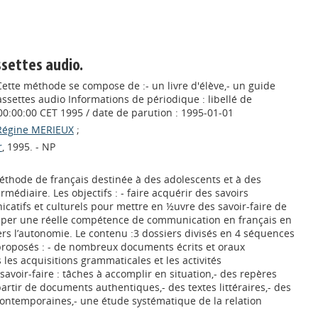
ssettes audio.
ette méthode se compose de :- un livre d'élève,- un guide
ssettes audio Informations de périodique : libellé de
00:00:00 CET 1995 / date de parution : 1995-01-01
Régine MERIEUX
;
r
, 1995. - NP
thode de français destinée à des adolescents et à des
médiaire. Les objectifs : - faire acquérir des savoirs
catifs et culturels pour mettre en ½uvre des savoir-faire de
lopper une réelle compétence de communication en français en
ers l’autonomie. Le contenu :3 dossiers divisés en 4 séquences
proposés : - de nombreux documents écrits et oraux
 les acquisitions grammaticales et les activités
avoir-faire : tâches à accomplir en situation,- des repères
 partir de documents authentiques,- des textes littéraires,- des
ontemporaines,- une étude systématique de la relation