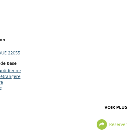
ion
UE 22055
 de base
uotidienne
 étrangère
re
e
VOIR PLUS
Réserver