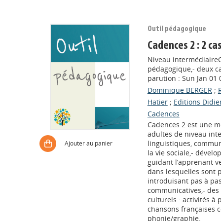
Outil pédagogique
Cadences 2 : 2 ca
Niveau intermédiaireC
pédagogique,- deux ca
parution : Sun Jan 01 
Dominique BERGER
;
Hatier
;
Editions Didie
Cadences
Cadences 2 est une mé
adultes de niveau inter
linguistiques, communi
Ajouter au panier
la vie sociale,- déve
guidant l’apprenant v
dans lesquelles sont 
introduisant pas à pas
communicatives,- des s
culturels : activités à
chansons françaises c
phonie/graphie.