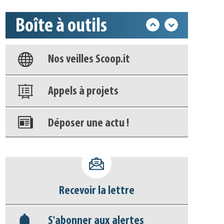
Boîte à outils
Base documentaire
Nos veilles Scoop.it
Appels à projets
Déposer une actu !
Accéder à son compte - (Se
déconnecter)
Recevoir la lettre
Base documentaire
S'abonner aux alertes