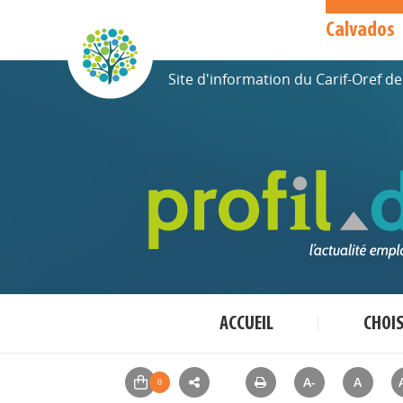
Calvados
Site d'information du Carif-Oref 
ACCUEIL
CHOI
A-
A