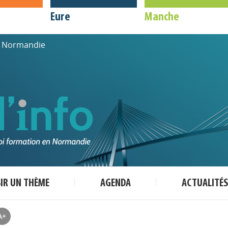
Eure
Manche
de Normandie
SIR UN THÈME
AGENDA
ACTUALITÉS
A+