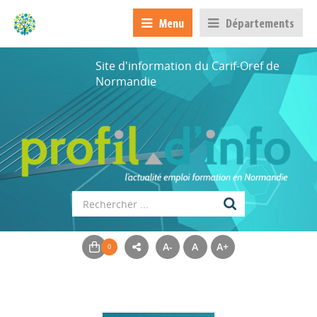
Menu
Départements
Site d'information du Carif-Oref de
Normandie
A-
A
A+