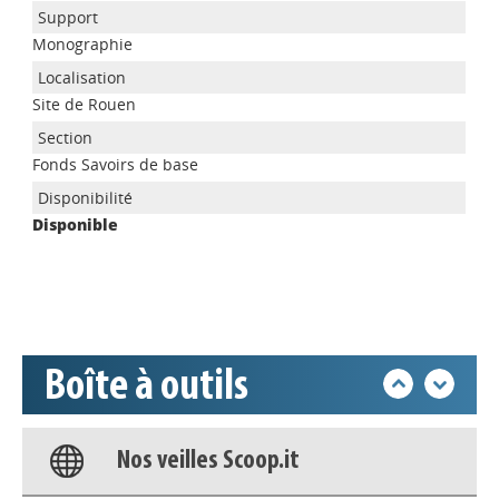
Monographie
Site de Rouen
Appels à projets
Fonds Savoirs de base
Disponible
Déposer une actu !
Accéder à son compte - (Se
déconnecter)
Boîte à outils
Base documentaire
Nos veilles Scoop.it