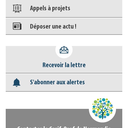
Appels à projets
Déposer une actu !
Accéder à son compte - (Se
déconnecter)
Recevoir la lettre
Base documentaire
S'abonner aux alertes
Nos veilles Scoop.it
Appels à projets