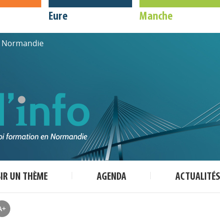
Eure
Manche
de Normandie
SIR UN THÈME
AGENDA
ACTUALITÉS
A+