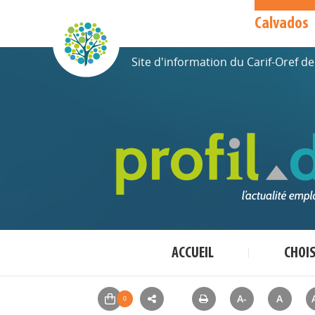
Calvados
Site d'information du Carif-Oref 
ACCUEIL
CHOI
A-
A