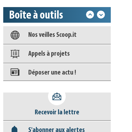
Boîte à outils
Base documentaire
Nos veilles Scoop.it
Appels à projets
Déposer une actu !
Accéder à son compte - (Se
déconnecter)
Base documentaire
Recevoir la lettre
Nos veilles Scoop.it
S'abonner aux alertes