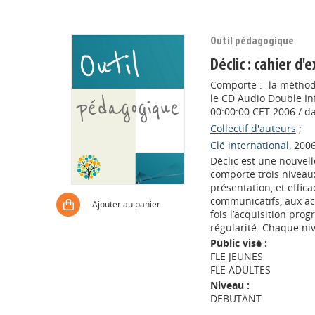
Outil pédagogique
Déclic : cahier d'
Comporte :- la méthode 
le CD Audio Double Inf
00:00:00 CET 2006 / d
Collectif d'auteurs
;
Clé international
, 200
Déclic est une nouvel
comporte trois niveaux
présentation, et effic
communicatifs, aux ac
Ajouter au panier
fois l’acquisition pr
régularité. Chaque niv
Public visé :
FLE JEUNES
FLE ADULTES
Niveau :
DEBUTANT