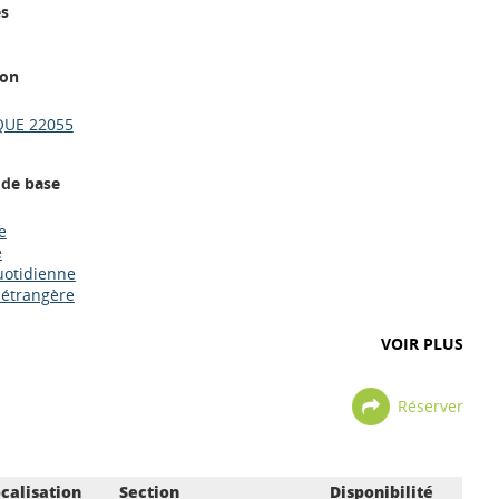
es
ion
UE 22055
 de base
e
e
uotidienne
 étrangère
VOIR PLUS
Réserver
calisation
Section
Disponibilité