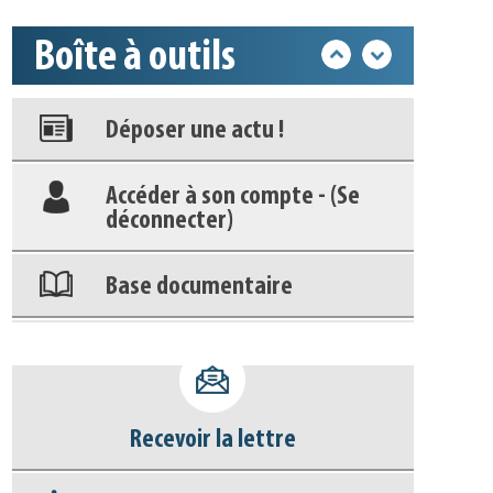
Boîte à outils
Appels à projets
Déposer une actu !
Accéder à son compte - (Se
déconnecter)
Base documentaire
Nos veilles Scoop.it
Appels à projets
Recevoir la lettre