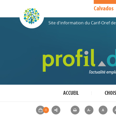
Calvados
Site d'information du Carif-Oref 
ACCUEIL
CHOI
A-
A