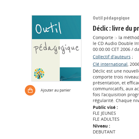
Outil pédagogique
Déclic : livre du 
Comporte :- la méthode 
le CD Audio Double Inf
00:00:00 CET 2006 / d
Collectif d'auteurs
;
Clé international
, 2006
Déclic est une nouvel
comporte trois niveaux
présentation, et effic
communicatifs, aux ac
Ajouter au panier
fois l’acquisition pr
régularité. Chaque niv
Public visé :
FLE JEUNES
FLE ADULTES
Niveau :
DEBUTANT