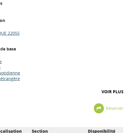
es
ion
UE 22055
 de base
e
e
uotidienne
 étrangère
VOIR PLUS
Réserver
calisation
Section
Disponibilité