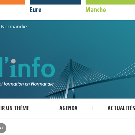
Eure
Manche
de Normandie
SIR UN THÈME
AGENDA
ACTUALITÉS
A+