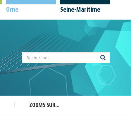
Orne
Seine-Maritime
Appels à projets
Déposer une actu !
Accéder à son compte - (Se
déconnecter)
ZOOMS SUR...
Base documentaire
Nos veilles Scoop.it