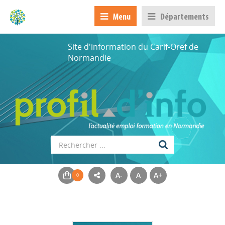
Menu
Départements
Site d'information du Carif-Oref de
Normandie
A-
A
A+