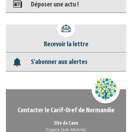
Déposer une actu !
Accéder à son compte - (Se
déconnecter)
Recevoir la lettre
Base documentaire
S'abonner aux alertes
Nos veilles Scoop.it
Appels à projets
Contacter le Carif-Oref de Normandie
Site de Caen
Espace Jean Monnet