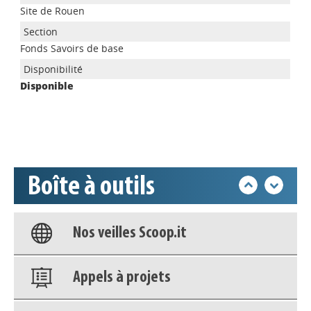
Site de Rouen
Appels à projets
Fonds Savoirs de base
Disponible
Déposer une actu !
Accéder à son compte - (Se
déconnecter)
Boîte à outils
Base documentaire
Nos veilles Scoop.it
Appels à projets