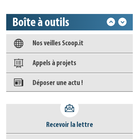
déconnecter)
Boîte à outils
Base documentaire
Nos veilles Scoop.it
Appels à projets
Déposer une actu !
Accéder à son compte - (Se
déconnecter)
Base documentaire
Recevoir la lettre