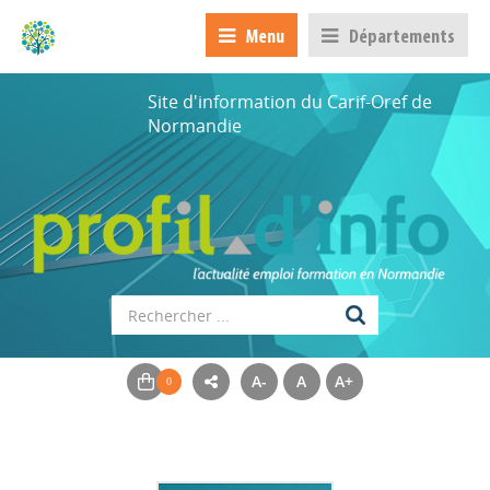
Menu
Départements
Site d'information du Carif-Oref de
Normandie
A-
A
A+