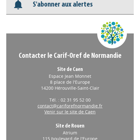
Nos veilles Scoop.it
S'abonner aux alertes
Appels à projets
Contacter le Carif-Oref de Normandie
Site de Caen
Espace Jean Monnet
8 place de l'Europe
14200 Hérouville-Saint-Clair
Tél. : 02 31 95 52 00
contact@cariforefnormandie.fr
Venir sur le site de Caen
Site de Rouen
Atrium
115 boulevard de l'Europe